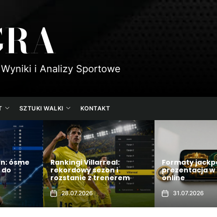
GRA
 Wyniki i Analizy Sportowe
T
SZTUKI WALKI
KONTAKT
Formaty jackpotów i ich
prezentacja w grach
Rankingi Sandecja N
online
Sącz w 2026
31.07.2026
28.07.2026