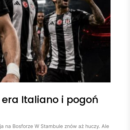
era Italiano i pogoń
ja na Bosforze W Stambule znów aż huczy. Ale