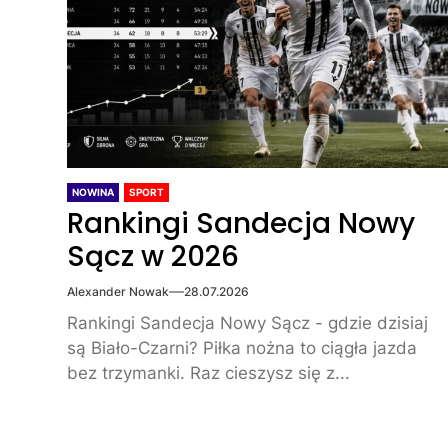
NOWINA
SPORT
Rankingi Sandecja Nowy
Sącz w 2026
Alexander Nowak
28.07.2026
Rankingi Sandecja Nowy Sącz - gdzie dzisiaj
są Biało-Czarni? Piłka nożna to ciągła jazda
bez trzymanki. Raz cieszysz się z...