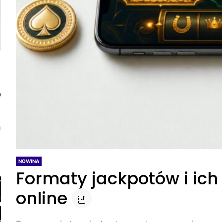
e
m
NOWINA
Formaty jackpotów i ich
online