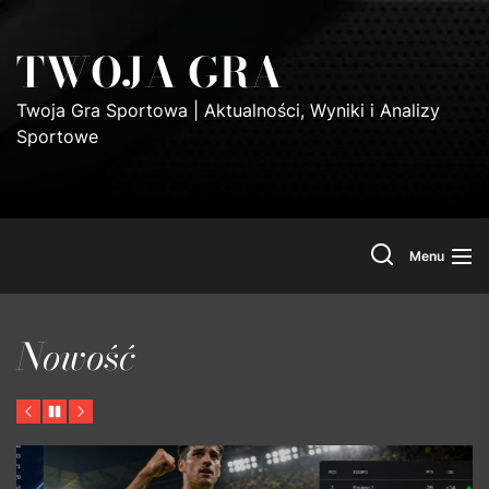
Skip
to
TWOJA GRA
the
content
Twoja Gra Sportowa | Aktualności, Wyniki i Analizy
Sportowe
Search
Menu
Nowość
Previous
Pause
Next