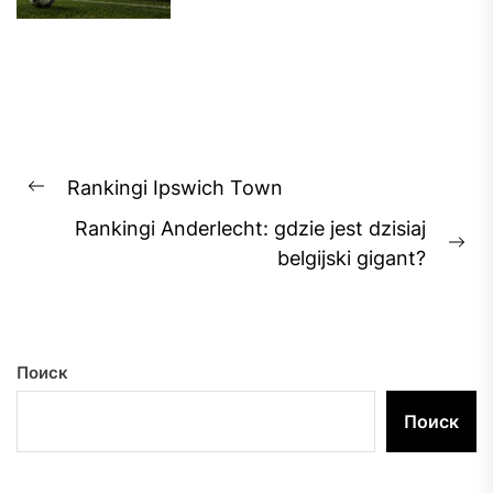
Навигация
Rankingi Ipswich Town
Previous
по
Rankingi Anderlecht: gdzie jest dzisiaj
post:
записям
Ne
belgijski gigant?
pos
Поиск
Поиск