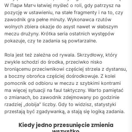
W Пари Матч łatwiej myśleć o roli, gdy patrzysz na
pozycję w ustawieniu, na stałe fragmenty i na to, czy
zawodnik gra pełne minuty. Wykonawca rzutów
wolnych zbiera okazje do asyst nawet w słabszym
meczu drużyny. Krótka seria ostatnich występów
pokazuje, czy te zadania są powtarzalne.
Rola jest też zależna od rywala. Skrzydłowy, który
zwykle schodzi do środka, przeciwko nisko
broniącemu przeciwnikowi częściej strzela z dystansu,
a boczny obrońca częściej dośrodkowuje. Z kolei
pomocnik od odbioru w meczu z szybkimi kontrami
ma więcej sytuacji na faul taktyczny. Warto pamiętać
o zmianach, bo zawodnik zdejmowany po godzinie
rzadziej „dobija” liczby. Gdy to widzisz, statystyki
przestają być zgadywanką, a stają się logiką zadania.
Kiedy jedno przesunięcie zmienia
wszystko