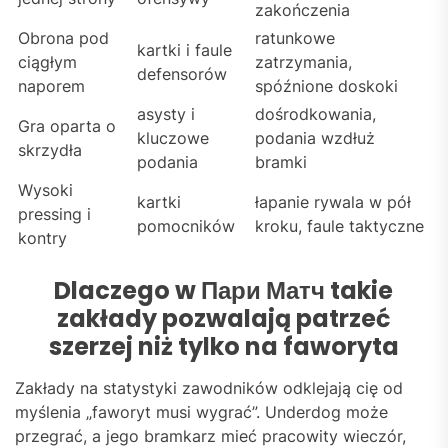
zakończenia
Obrona pod
ratunkowe
kartki i faule
ciągłym
zatrzymania,
defensorów
naporem
spóźnione doskoki
asysty i
dośrodkowania,
Gra oparta o
kluczowe
podania wzdłuż
skrzydła
podania
bramki
Wysoki
kartki
łapanie rywala w pół
pressing i
pomocników
kroku, faule taktyczne
kontry
Dlaczego w Пари Матч takie
zakłady pozwalają patrzeć
szerzej niż tylko na faworyta
Zakłady na statystyki zawodników odklejają cię od
myślenia „faworyt musi wygrać”. Underdog może
przegrać, a jego bramkarz mieć pracowity wieczór,