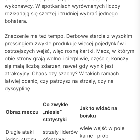
wykonawcy. W spotkaniach wyrównanych liczby
rozkładają się szerzej i trudniej wybrać jednego
bohatera.
Znaczenie ma też tempo. Derbowe starcie z wysokim
pressingiem zwykle produkuje więcej pojedynków i
ostrzejszych wejść, więc rosną kartki. Mecz, w którym
obie strony grają wolno i cierpliwie, częściej kończy
się małą liczbą zdarzeń, nawet gdy wynik jest
atrakcyjny. Chaos czy szachy? W takich ramach
łatwiej ocenić, czy patrzysz na strzały, czy na
dyscyplinę.
Co zwykle
Jak to widać na
Obraz meczu
„niesie”
boisku
statystyki
wiele wejść w pole
Długie ataki
strzały liderów
karne i prób
jednej strony
ofensywy