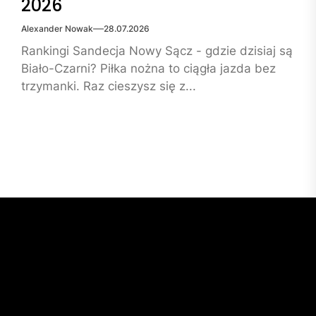
2026
Alexander Nowak
28.07.2026
Rankingi Sandecja Nowy Sącz - gdzie dzisiaj są
Biało-Czarni? Piłka nożna to ciągła jazda bez
trzymanki. Raz cieszysz się z...