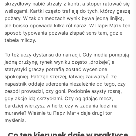
skrzydłowy nabić strzały z kontr, a stoper ratować się
wślizgami. Kartki często trafiają do tych, którzy gaszą
pożary. W takich meczach wynik bywa jedną linijką,
ale boisko opowiada kilka ról naraz. W Пари Матч ten
sposób typowania pozwala złapać sens tam, gdzie
tabela milczy.
To też uczy dystansu do narracji. Gdy media pompują
jedną drużynę, rynek wyniku często „drożeje”, a
statystyki graczy potrafią zostać wycenione
spokojniej. Patrząc szerzej, łatwiej zauważyć, że
napastnik oddaje uderzenia niezależnie od tego, czy
zespół prowadzi, czy goni. Podobnie asysty rosną,
gdy akcje idą skrzydłami. Czy oglądając mecz,
bardziej wierzysz w herb, czy w zadania ludzi na
murawie? Właśnie tu Пари Матч daje drugi tor
myślenia.
Co ten kierunek daje w praktyce