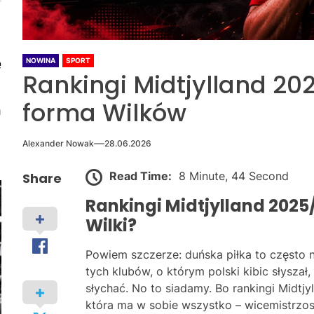
e
NOWINA
SPORT
Rankingi Midtjylland 20
forma Wilków
m
Alexander Nowak
28.06.2026
Read Time:
8 Minute, 44 Second
Share
Rankingi Midtjylland 2025
Wilki?
Powiem szczerze: duńska piłka to często n
tych klubów, o którym polski kibic słyszał,
słychać. No to siadamy. Bo rankingi Midtj
która ma w sobie wszystko – wicemistrzos