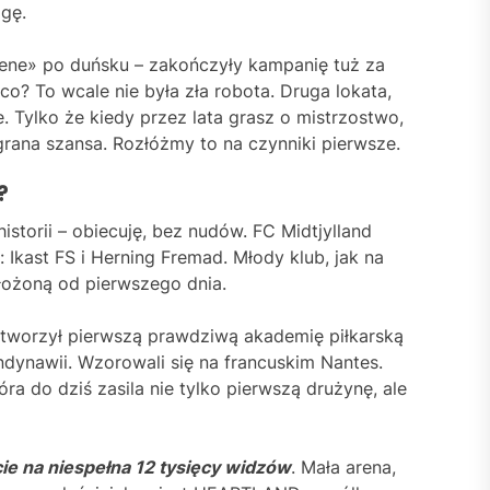
igę.
lvene» po duńsku – zakończyły kampanię tuż za
co? To wcale nie była zła robota. Druga lokata,
e. Tylko że kiedy przez lata grasz o mistrzostwo,
grana szansa. Rozłóżmy to na czynniki pierwsze.
?
storii – obiecuję, bez nudów. FC Midtjylland
 Ikast FS i Herning Fremad. Młody klub, jak na
ułożoną od pierwszego dnia.
 otworzył pierwszą prawdziwą akademię piłkarską
andynawii. Wzorowali się na francuskim Nantes.
ra do dziś zasila nie tylko pierwszą drużynę, ale
ie na niespełna 12 tysięcy widzów
. Mała arena,