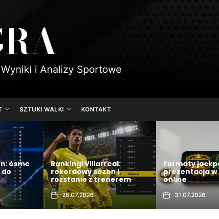
GRA
 Wyniki i Analizy Sportowe
T
SZTUKI WALKI
KONTAKT
al:
Formaty jackpotów i ich
 i
prezentacja w grach
Rankingi Sand
nerem
online
Sącz w 2026
31.07.2026
28.07.2026