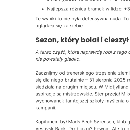
Najlepsza różnica bramek w lidze: +3
Te wyniki to nie była defensywna nuda. To
oglądała się za siebie.
Sezon, który bolał i cieszy
A teraz część, która naprawdę robi z tego d
nie powstały gładko.
Zacznijmy od trenerskiego trzęsienia zie
się dla niego brutalnie – 31 sierpnia 2025
siedziała na drugim miejscu. W Midtjylland 
aspiracje są mistrzowskie. Ster przejął M
wychowanek tamtejszej szkoły myślenia o f
kampanii.
Kapitanem był Mads Bech Sørensen, klub gr
Vestjysk Bank. Drobiazgi? Pewnie. Ale to 