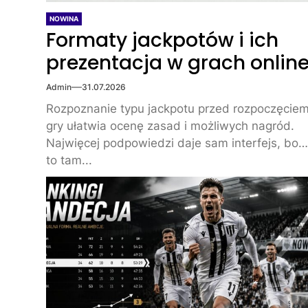
NOWINA
Formaty jackpotów i ich
prezentacja w grach onlin
Admin
31.07.2026
Rozpoznanie typu jackpotu przed rozpoczęcie
gry ułatwia ocenę zasad i możliwych nagród.
Najwięcej podpowiedzi daje sam interfejs, bo
to tam...