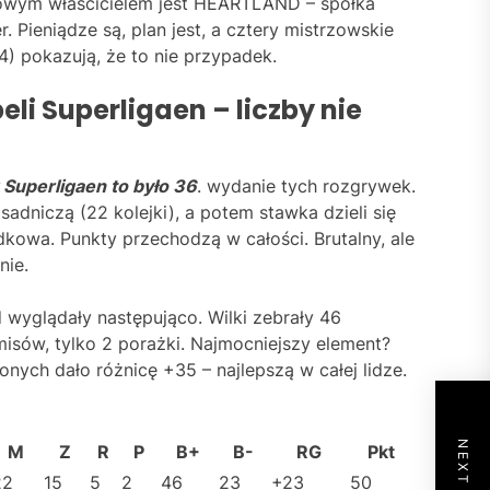
iowym właścicielem jest HEARTLAND – spółka
 Pieniądze są, plan jest, a cztery mistrzowskie
4) pokazują, że to nie przypadek.
eli Superligaen – liczby nie
Superligaen to było 36
. wydanie tych rozgrywek.
sadniczą (22 kolejki), a potem stawka dzieli się
dkowa. Punkty przechodzą w całości. Brutalny, ale
nie.
d wyglądały następująco. Wilki zebrały 46
isów, tylko 2 porażki. Najmocniejszy element?
onych dało różnicę +35 – najlepszą w całej lidze.
M
Z
R
P
B+
B-
RG
Pkt
22
15
5
2
46
23
+23
50