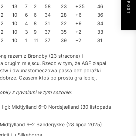
NEXT POST
22
13
7
2
58
23
+35
46
22
10
6
6
34
28
+6
36
22
10
4
8
31
22
+9
34
22
10
3
9
37
35
+2
33
22
10
1
11
37
39
−2
31
ronę razem z Brøndby (23 stracone) i
na drugim miejscu. Rzecz w tym, że AGF złapał
ęstw i dwunastomeczowa passa bez porażki
dobrze. Czasem ktoś po prostu gra lepiej.
 robiły z rywalami w tym sezonie:
igi: Midtjylland 6–0 Nordsjælland (30 listopada
idtjylland 6–2 Sønderjyske (28 lipca 2025).
cii i u Silkeborga.