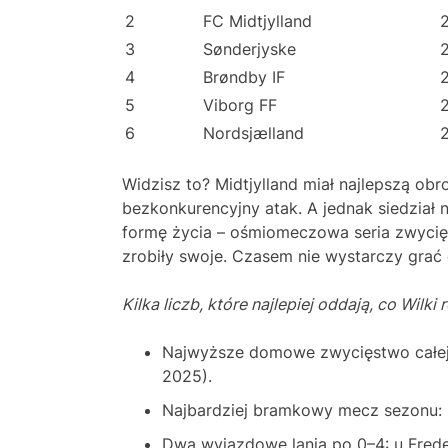
2
FC Midtjylland
3
Sønderjyske
4
Brøndby IF
5
Viborg FF
6
Nordsjælland
Widzisz to? Midtjylland miał najlepszą ob
bezkonkurencyjny atak. A jednak siedział 
formę życia – ośmiomeczowa seria zwyci
zrobiły swoje. Czasem nie wystarczy grać 
Kilka liczb, które najlepiej oddają, co Wilki
Najwyższe domowe zwycięstwo całej l
2025).
Najbardziej bramkowy mecz sezonu: M
Dwa wyjazdowe lania po 0–4: u Frederi