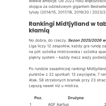
wielkie ambicje. Od 2023 roku większośc
stojąca za odzieżowym gigantem Bestseller.
tytuły (2014/15, 2017/18, 2019/20 i 2023/2
Rankingi Midtjylland w tab
kłamią
No dobra, do rzeczy.
Sezon 2025/2026 w 
Liga liczy 12 zespołów, każdy gra rundę za
na pół: szóstka mistrzowska i szóstka spa
piękny system – każdy mecz waży podwój
Po rundzie zasadniczej rankingi Midtjyllan
punktów z 22 spotkań: 13 zwycięstw, 7 rem
Atak. 58 strzelonych bramek przy 23 strac
Lepszą nawet niż u mistrza.
Poz.
Drużyna
1
AGF Aarhus