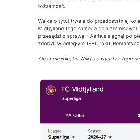
tożsamość.
Walka o tytuł trwała do przedostatniej kol
Midtjylland tego samego dnia zremisował 
przesądziło sprawę – Aarhus sięgnął po pi
zdobyli w odległym 1986 roku. Romantyczna
Ale spokojnie, bo Wilki nie wyszły z tego 