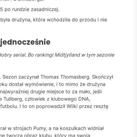
5 po rundzie zasadniczej.
 była drużyna, która wchodziła do przodu i nie
ł jednocześnie
obry serial. Bo rankingi Midtjylland w tym sezonie
mi. Sezon zaczynał Thomas Thomasberg. Skończył
 roku dostał wymówienie, i to mimo że drużyna
najwyraźniej drugie miejsce to za mało, jeśli
ike Tullberg, człowiek z klubowego DNA,
utbolu. I to on poprowadził Wilki przez resztę
ał w strojach Pumy, a na koszulkach widniał
one tworzą obraz klubu, który ma swoją