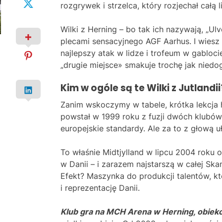
rozgrywek i strzelca, który rozjechał całą l
Wilki z Herning – bo tak ich nazywają, „U
plecami sensacyjnego AGF Aarhus. I wiesz 
najlepszy atak w lidze i trofeum w gabloci
„drugie miejsce» smakuje trochę jak niedo
Kim w ogóle są te Wilki z Jutlandii
Zanim wskoczymy w tabele, krótka lekcja hi
powstał w 1999 roku z fuzji dwóch klubów:
europejskie standardy. Ale za to z głową 
To właśnie Midtjylland w lipcu 2004 roku
w Danii – i zarazem najstarszą w całej Sk
Efekt? Maszynka do produkcji talentów, któ
i reprezentację Danii.
Klub gra na MCH Arena w Herning, obiekc