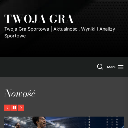
Skip
to
TWOJA GRA
the
content
Twoja Gra Sportowa | Aktualności, Wyniki i Analizy
Sportowe
Search
Menu
Nowość
Previous
Pause
Next