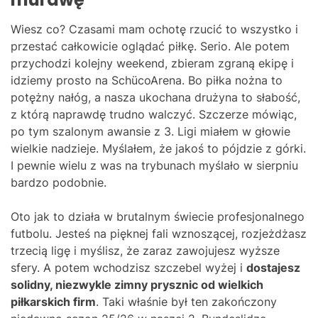
Wiesz co? Czasami mam ochotę rzucić to wszystko i
przestać całkowicie oglądać piłkę. Serio. Ale potem
przychodzi kolejny weekend, zbieram zgraną ekipę i
idziemy prosto na SchücoArena. Bo piłka nożna to
potężny nałóg, a nasza ukochana drużyna to słabość,
z którą naprawdę trudno walczyć. Szczerze mówiąc,
po tym szalonym awansie z 3. Ligi miałem w głowie
wielkie nadzieje. Myślałem, że jakoś to pójdzie z górki.
I pewnie wielu z was na trybunach myślało w sierpniu
bardzo podobnie.
Oto jak to działa w brutalnym świecie profesjonalnego
futbolu. Jesteś na pięknej fali wznoszącej, rozjeżdżasz
trzecią ligę i myślisz, że zaraz zawojujesz wyższe
sfery. A potem wchodzisz szczebel wyżej i
dostajesz
solidny, niezwykle zimny prysznic od wielkich
piłkarskich firm
. Taki właśnie był ten zakończony