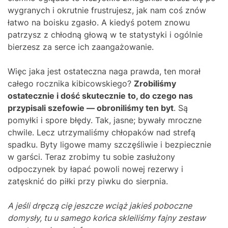
wygranych i okrutnie frustrujesz, jak nam coś znów
łatwo na boisku zgasło. A kiedyś potem znowu
patrzysz z chłodną głową w te statystyki i ogólnie
bierzesz za serce ich zaangażowanie.
Więc jaka jest ostateczna naga prawda, ten morał
całego rocznika kibicowskiego?
Zrobiliśmy
ostatecznie i dość skutecznie to, do czego nas
przypisali szefowie — obroniliśmy ten byt
. Są
pomyłki i spore błędy. Tak, jasne; bywały mroczne
chwile. Lecz utrzymaliśmy chłopaków nad strefą
spadku. Byty ligowe mamy szczęśliwie i bezpiecznie
w garści. Teraz zrobimy tu sobie zasłużony
odpoczynek by łapać powoli nowej rezerwy i
zatęsknić do piłki przy piwku do sierpnia.
A jeśli dręczą cię jeszcze wciąż jakieś poboczne
domysły, tu u samego końca skleiliśmy fajny zestaw