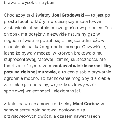
brawa z wysokich trybun.
Chociażby taki świetny
Joel Grodowski
— to jest po
prostu facet, o którym w dzisiejszym sportowym
zestawieniu absolutnie muszę głośno wspomnieć. Ten
chłopak ma potężny, niezwykle naturalny gaz w
nogach i świetnie potrafi się z miejsca odnaleźć w
chaosie niemal każdego pola karnego. Oczywiście,
jasne że bywały mecze, w których brakowało mu
stuprocentowej, rasowej i zimnej skuteczności. Ale
facet za każdym razem
zostawiał wielkie serce i litry
potu na zielonej murawie
, a to cenię sobie prywatnie
ogromnie mocno. To zachowanie mogłoby dla ciebie
zadziałać jako idealny, wręcz książkowy wzór
sportowej waleczności i niezłomności.
Z kolei nasz niesamowicie dzielny
Mael Corboz
w
samym sercu pola harował dosłownie za
przysłowiowych dwóch, a czasem nawet trzech