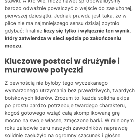
stawki. A kto wie, może nawet spróbowalibyśmy
bardzo odważnie powalczyć o wejście do zasłużonej,
pierwszej dziesiątki. Jednak prawda jest taka, że w
piłce nie ma najmniejszego sensu dzisiaj zbytnio
gdybać; finalnie
liczy się tylko i wyłącznie ten wynik,
który zatwierdza w sieci sędzia po zakończeniu
meczu
.
Kluczowe postaci w drużynie i
murawowe potyczki
Z pewnością nie byłoby tego wyczekanego i
wymarzonego utrzymania bez prawdziwych, twardych
boiskowych liderów. Zrozum to, każda solidna ekipa
po prostu bardzo potrzebuje twardego charakteru,
kogoś gotowego wziąć całą skomplikowaną grę
mocno na swoje własne, zmęczone barki. W minionym
roku zaledwie paru naszych zawodników naprawdę
solidnie zasłużyło na ogromny szacunek i głośne