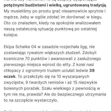
potężnymi budżetami i wielką, ugruntowaną tradycją
.
My musieliśmy po prostu grać niesamowicie sprytnie i
mądrze, żeby w ogóle zdołać im dorównać w biegu.
Oto co znalazłem, kiedy na spokojnie analizowałem
naszą ostateczną sytuację punktową po ostatniej
kolejce.
Ekipa Schalke 04 w zasadzie rozjechała ligę, nie
zostawiając rywalom większych złudzeń. Zdobyli
kosmiczne 70 punktów i awansowali z zasłużonego
pierwszego miejsca wprost do elity. Z kolei nasi
chłopacy z ogromnym trudem uciułali ledwie
39
oczek
. To przełożyło się na 10 wyszarpanych
zwycięstw, 9 twardych remisów i aż 15 niezwykle
bolesnych porażek. Szału wielkiego z pewnością w
tym nie ma, prawda? Ale do bezpiecznego utrzymania
to na szczęście wystarczyło.