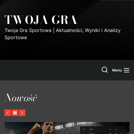
Skip
to
TWOJA GRA
the
content
Twoja Gra Sportowa | Aktualności, Wyniki i Analizy
Sportowe
Search
Menu
Nowość
Previous
Pause
Next