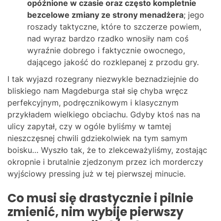
opóźnione w czasie oraz często kompletnie
bezcelowe zmiany ze strony menadżera
; jego
roszady taktyczne, które to szczerze powiem,
nad wyraz bardzo rzadko wnosiły nam coś
wyraźnie dobrego i faktycznie owocnego,
dającego jakość do rozklepanej z przodu gry.
I tak wyjazd rozegrany niezwykle beznadziejnie do
bliskiego nam Magdeburga stał się chyba wręcz
perfekcyjnym, podręcznikowym i klasycznym
przykładem wielkiego obciachu. Gdyby ktoś nas na
ulicy zapytał, czy w ogóle byliśmy w tamtej
nieszczęsnej chwili gdziekolwiek na tym samym
boisku… Wyszło tak, że to zlekceważyliśmy, zostając
okropnie i brutalnie zjedzonym przez ich morderczy
wyjściowy pressing już w tej pierwszej minucie.
Co musi się drastycznie i pilnie
zmienić, nim wybije pierwszy