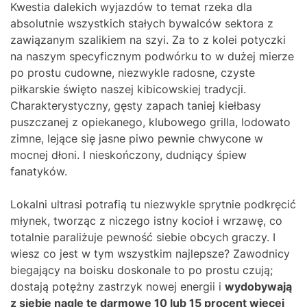
Kwestia dalekich wyjazdów to temat rzeka dla
absolutnie wszystkich stałych bywalców sektora z
zawiązanym szalikiem na szyi. Za to z kolei potyczki
na naszym specyficznym podwórku to w dużej mierze
po prostu cudowne, niezwykle radosne, czyste
piłkarskie święto naszej kibicowskiej tradycji.
Charakterystyczny, gęsty zapach taniej kiełbasy
puszczanej z opiekanego, klubowego grilla, lodowato
zimne, lejące się jasne piwo pewnie chwycone w
mocnej dłoni. I nieskończony, dudniący śpiew
fanatyków.
Lokalni ultrasi potrafią tu niezwykle sprytnie podkręcić
młynek, tworząc z niczego istny kocioł i wrzawę, co
totalnie paraliżuje pewność siebie obcych graczy. I
wiesz co jest w tym wszystkim najlepsze? Zawodnicy
biegający na boisku doskonale to po prostu czują;
dostają potężny zastrzyk nowej energii i
wydobywają
z siebie nagle te darmowe 10 lub 15 procent więcej