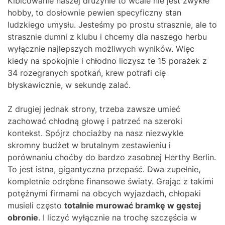
Kibicowanie naszej drużynie to wcale nie jest zwykłe
hobby, to dosłownie pewien specyficzny stan
ludzkiego umysłu. Jesteśmy po prostu strasznie, ale to
strasznie dumni z klubu i chcemy dla naszego herbu
wyłącznie najlepszych możliwych wyników. Więc
kiedy na spokojnie i chłodno liczysz te 15 porażek z
34 rozegranych spotkań, krew potrafi cię
błyskawicznie, w sekundę zalać.
Z drugiej jednak strony, trzeba zawsze umieć
zachować chłodną głowę i patrzeć na szeroki
kontekst. Spójrz chociażby na nasz niezwykle
skromny budżet w brutalnym zestawieniu i
porównaniu choćby do bardzo zasobnej Herthy Berlin.
To jest istna, gigantyczna przepaść. Dwa zupełnie,
kompletnie odrębne finansowe światy. Grając z takimi
potężnymi firmami na obcych wyjazdach, chłopaki
musieli często
totalnie murować bramkę w gęstej
obronie
. I liczyć wyłącznie na trochę szczęścia w