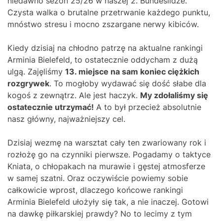
niedawno sezon 25/26 w naszej 2. Bundeslidze.
Czysta walka o brutalne przetrwanie każdego punktu,
mnóstwo stresu i mocno zszargane nerwy kibiców.
Kiedy dzisiaj na chłodno patrzę na aktualne rankingi
Arminia Bielefeld, to ostatecznie oddycham z dużą
ulgą. Zajęliśmy
13. miejsce na sam koniec ciężkich
rozgrywek
. To mogłoby wydawać się dość słabe dla
kogoś z zewnątrz. Ale jest haczyk.
My zdołaliśmy się
ostatecznie utrzymać!
A to był przecież absolutnie
nasz główny, najważniejszy cel.
Dzisiaj wezmę na warsztat cały ten zwariowany rok i
rozłożę go na czynniki pierwsze. Pogadamy o taktyce
Kniata, o chłopakach na murawie i gęstej atmosferze
w samej szatni. Oraz oczywiście powiemy sobie
całkowicie wprost, dlaczego końcowe rankingi
Arminia Bielefeld ułożyły się tak, a nie inaczej. Gotowi
na dawkę piłkarskiej prawdy? No to lecimy z tym