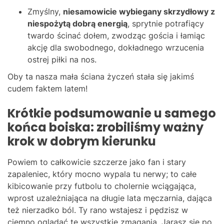
Zmyślny,
niesamowicie wybiegany skrzydłowy z
niespożytą dobrą energią
, sprytnie potrafiący
twardo ścinać dołem, zwodząc gościa i łamiąc
akcję dla swobodnego, dokładnego wrzucenia
ostrej piłki na nos.
Oby ta nasza mała ściana życzeń stała się jakimś
cudem faktem latem!
Krótkie podsumowanie u samego
końca boiska: zrobiliśmy ważny
krok w dobrym kierunku
Powiem to całkowicie szczerze jako fan i stary
zapaleniec, który mocno wypala tu nerwy; to całe
kibicowanie przy futbolu to cholernie wciągająca,
wprost uzależniająca na długie lata męczarnia, dająca
też nierzadko ból. Ty rano wstajesz i pędzisz w
ciemno oglądać te wszystkie zmagania. Jarasz się po