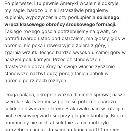
Po pierwsze; i tu pewnie Ameryki wcale nie odkryję;
my nagle, bardzo pilnie i straszliwie pragniemy
kupienia, wypożyczenia czy podkupienia
solidnego,
wręcz klasowego obrońcy środkowego formacji
.
Takiego rosłego gościa potrzebujemy na gwałt, co
potrafi twardo ustać pod ostrzałem, ma głośny głos w
obronie, nie pęka i rewelacyjnie zbiera z góry, i
zgarnia wrzutki lecące bardzo wysoko u samej góry w
naszym polu karnym. Przecież stanowczo i
drastycznie pożarliśmy na swoje własne życzenie
stanowczo nazbyt dużą porcję tanich baboli w
obronie po rzutach rożnych.
Druga paląca, okropnie ważna dla mnie sprawa; nasze
szerokie skrzydła muszą przejść potężne i bardzo
solidne odświeżenie latem. Brakowało nam w rotacji u
nich sensownej wartości przy plagach kontuzji. Boczni
pomocnicy nie mieli absolutnie za nic motoryki
potrzebnej nam aż do samego końca na 110 procent