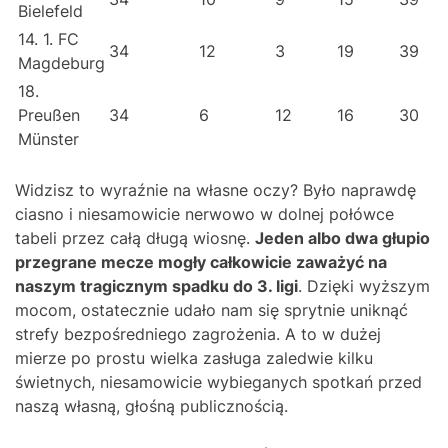
Bielefeld
14. 1. FC
34
12
3
19
39
Magdeburg
18.
Preußen
34
6
12
16
30
Münster
Widzisz to wyraźnie na własne oczy? Było naprawdę
ciasno i niesamowicie nerwowo w dolnej połówce
tabeli przez całą długą wiosnę.
Jeden albo dwa głupio
przegrane mecze mogły całkowicie zaważyć na
naszym tragicznym spadku do 3. ligi
. Dzięki wyższym
mocom, ostatecznie udało nam się sprytnie uniknąć
strefy bezpośredniego zagrożenia. A to w dużej
mierze po prostu wielka zasługa zaledwie kilku
świetnych, niesamowicie wybieganych spotkań przed
naszą własną, głośną publicznością.