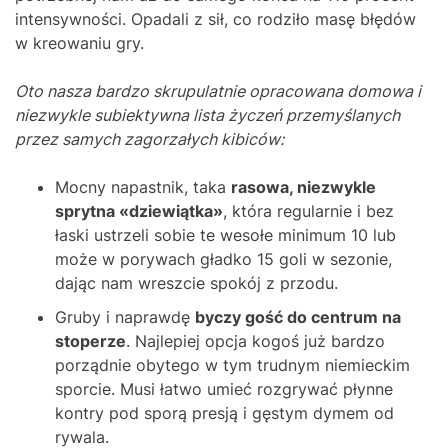
intensywności. Opadali z sił, co rodziło masę błędów
w kreowaniu gry.
Oto nasza bardzo skrupulatnie opracowana domowa i
niezwykle subiektywna lista życzeń przemyślanych
przez samych zagorzałych kibiców:
Mocny napastnik, taka
rasowa, niezwykle
sprytna «dziewiątka»
, która regularnie i bez
łaski ustrzeli sobie te wesołe minimum 10 lub
może w porywach gładko 15 goli w sezonie,
dając nam wreszcie spokój z przodu.
Gruby i naprawdę
byczy gość do centrum na
stoperze
. Najlepiej opcja kogoś już bardzo
porządnie obytego w tym trudnym niemieckim
sporcie. Musi łatwo umieć rozgrywać płynne
kontry pod sporą presją i gęstym dymem od
rywala.