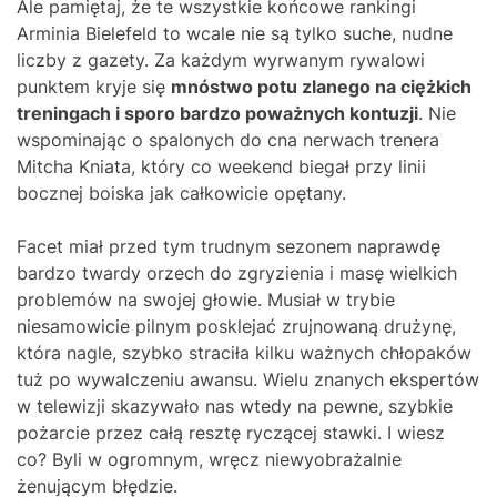
Ale pamiętaj, że te wszystkie końcowe rankingi
Arminia Bielefeld to wcale nie są tylko suche, nudne
liczby z gazety. Za każdym wyrwanym rywalowi
punktem kryje się
mnóstwo potu zlanego na ciężkich
treningach i sporo bardzo poważnych kontuzji
. Nie
wspominając o spalonych do cna nerwach trenera
Mitcha Kniata, który co weekend biegał przy linii
bocznej boiska jak całkowicie opętany.
Facet miał przed tym trudnym sezonem naprawdę
bardzo twardy orzech do zgryzienia i masę wielkich
problemów na swojej głowie. Musiał w trybie
niesamowicie pilnym posklejać zrujnowaną drużynę,
która nagle, szybko straciła kilku ważnych chłopaków
tuż po wywalczeniu awansu. Wielu znanych ekspertów
w telewizji skazywało nas wtedy na pewne, szybkie
pożarcie przez całą resztę ryczącej stawki. I wiesz
co? Byli w ogromnym, wręcz niewyobrażalnie
żenującym błędzie.