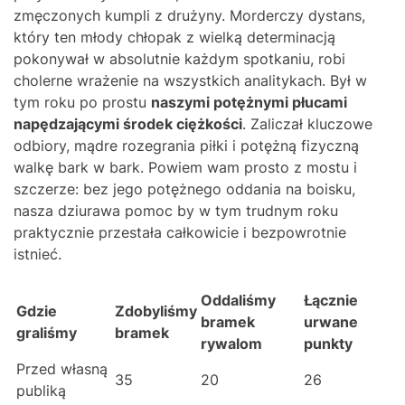
zmęczonych kumpli z drużyny. Morderczy dystans,
który ten młody chłopak z wielką determinacją
pokonywał w absolutnie każdym spotkaniu, robi
cholerne wrażenie na wszystkich analitykach. Był w
tym roku po prostu
naszymi potężnymi płucami
napędzającymi środek ciężkości
. Zaliczał kluczowe
odbiory, mądre rozegrania piłki i potężną fizyczną
walkę bark w bark. Powiem wam prosto z mostu i
szczerze: bez jego potężnego oddania na boisku,
nasza dziurawa pomoc by w tym trudnym roku
praktycznie przestała całkowicie i bezpowrotnie
istnieć.
Oddaliśmy
Łącznie
Gdzie
Zdobyliśmy
bramek
urwane
graliśmy
bramek
rywalom
punkty
Przed własną
35
20
26
publiką