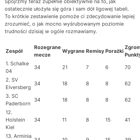
Spójrzmy teraz zupełnie obiektywnie na to, jak
ostatecznie ułożyła się góra i sam dół ligowej tabeli.
To krótkie zestawienie pomoże ci zdecydowanie lepiej
zrozumieć, o jak mocno wyśrubowanym poziomie
trudności dzisiaj w ogóle rozmawiamy.
Rozegrane
Zgro
Zespół
Wygrane
Remisy
Porażki
mecze
Punkt
1. Schalke
34
21
7
6
70
04
2. SV
34
18
8
8
62
Elversberg
3. SC
34
18
8
8
62
Paderborn
12.
Holstein
34
11
8
15
41
Kiel
13. Arminia
34
10
9
15
39