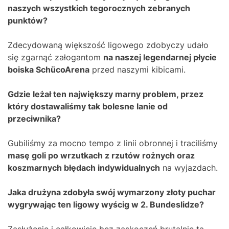
naszych wszystkich tegorocznych zebranych
punktów?
Zdecydowaną większość ligowego zdobyczy udało
się zgarnąć załogantom
na naszej legendarnej płycie
boiska SchücoArena
przed naszymi kibicami.
Gdzie leżał ten największy marny problem, przez
który dostawaliśmy tak bolesne lanie od
przeciwnika?
Gubiliśmy za mocno tempo z linii obronnej i traciliśmy
masę goli po wrzutkach z rzutów rożnych oraz
koszmarnych błędach indywidualnych
na wyjazdach.
Jaka drużyna zdobyła swój wymarzony złoty puchar
wygrywając ten ligowy wyścig w 2. Bundeslidze?
Zasłużenie i całkowicie bez zaskoczeń brutalnie tą