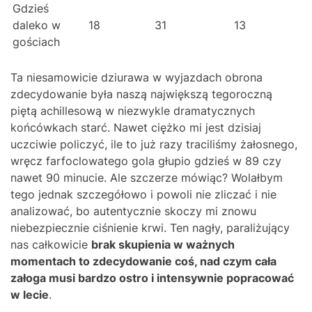
Gdzieś
daleko w
18
31
13
gościach
Ta niesamowicie dziurawa w wyjazdach obrona
zdecydowanie była naszą największą tegoroczną
piętą achillesową w niezwykle dramatycznych
końcówkach starć. Nawet ciężko mi jest dzisiaj
uczciwie policzyć, ile to już razy traciliśmy żałosnego,
wręcz farfoclowatego gola głupio gdzieś w 89 czy
nawet 90 minucie. Ale szczerze mówiąc? Wolałbym
tego jednak szczegółowo i powoli nie zliczać i nie
analizować, bo autentycznie skoczy mi znowu
niebezpiecznie ciśnienie krwi. Ten nagły, paraliżujący
nas całkowicie
brak skupienia w ważnych
momentach to zdecydowanie coś, nad czym cała
załoga musi bardzo ostro i intensywnie popracować
w lecie
.