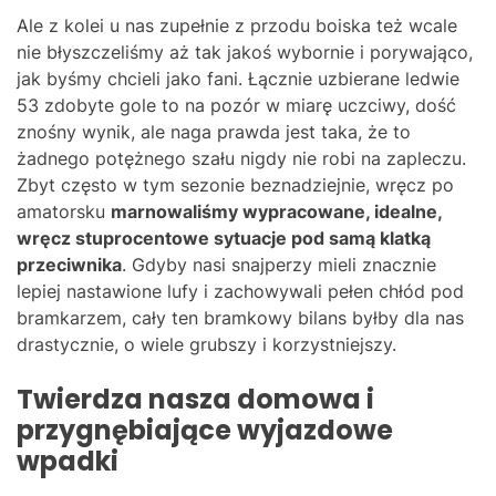
Ale z kolei u nas zupełnie z przodu boiska też wcale
nie błyszczeliśmy aż tak jakoś wybornie i porywająco,
jak byśmy chcieli jako fani. Łącznie uzbierane ledwie
53 zdobyte gole to na pozór w miarę uczciwy, dość
znośny wynik, ale naga prawda jest taka, że to
żadnego potężnego szału nigdy nie robi na zapleczu.
Zbyt często w tym sezonie beznadziejnie, wręcz po
amatorsku
marnowaliśmy wypracowane, idealne,
wręcz stuprocentowe sytuacje pod samą klatką
przeciwnika
. Gdyby nasi snajperzy mieli znacznie
lepiej nastawione lufy i zachowywali pełen chłód pod
bramkarzem, cały ten bramkowy bilans byłby dla nas
drastycznie, o wiele grubszy i korzystniejszy.
Twierdza nasza domowa i
przygnębiające wyjazdowe
wpadki