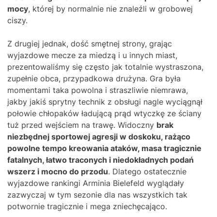
mocy
, której by normalnie nie znaleźli w grobowej
ciszy.
Z drugiej jednak, dość smętnej strony, grając
wyjazdowe mecze za miedzą i u innych miast,
prezentowaliśmy się często jak totalnie wystraszona,
zupełnie obca, przypadkowa drużyna. Gra była
momentami taka powolna i straszliwie niemrawa,
jakby jakiś sprytny technik z obsługi nagle wyciągnął
połowie chłopaków ładującą prąd wtyczkę ze ściany
tuż przed wejściem na trawę. Widoczny
brak
niezbędnej sportowej agresji w doskoku, rażąco
powolne tempo kreowania ataków, masa tragicznie
fatalnych, łatwo traconych i niedokładnych podań
wszerz i mocno do przodu
. Dlatego ostatecznie
wyjazdowe rankingi Arminia Bielefeld wyglądały
zazwyczaj w tym sezonie dla nas wszystkich tak
potwornie tragicznie i mega zniechęcająco.