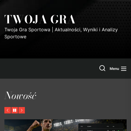
Skip
to
TWOJA GRA
the
content
Twoja Gra Sportowa | Aktualności, Wyniki i Analizy
Sportowe
Search
Menu
Nowość
Previous
Pause
Next