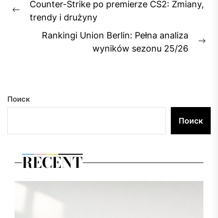
Counter-Strike po premierze CS2: Zmiany,
по
Previous
trendy i drużyny
записям
post:
Rankingi Union Berlin: Pełna analiza
Ne
wyników sezonu 25/26
pos
Поиск
Поиск
RECENT