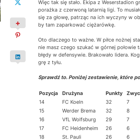
Więc tak się stało. Ekipa z Weserstadion 
porażka z czerwoną latarnią ligi. To musi
się za głowę, patrząc na ich wyczyny w ob
by tam zaparkować ciężarówkę.
Oto dlaczego to ważne. W piłce nożnej staty
nie masz czego szukać w górnej połowie t
błędy w defensywie. Brakowało lidera. Kog
grę z tyłu.
Sprawdź to. Poniżej zestawienie, które pok
Pozycja
Drużyna
Punkty
Zwyc
14
FC Koeln
32
7
15
Werder Brema
32
8
16
VfL Wolfsburg
29
7
17
FC Heidenheim
26
6
18
St. Pauli
26
6