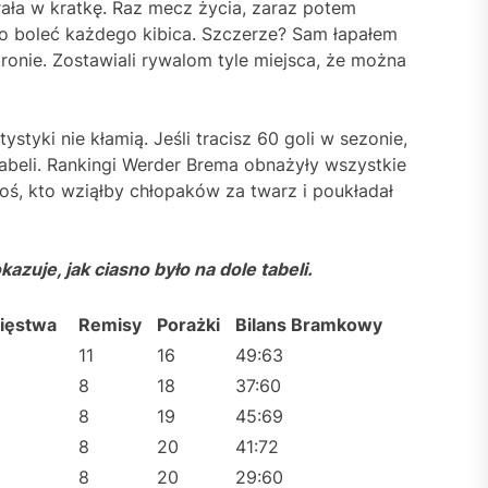
grała w kratkę. Raz mecz życia, zaraz potem
ało boleć każdego kibica. Szczerze? Sam łapałem
ronie. Zostawiali rywalom tyle miejsca, że można
styki nie kłamią. Jeśli tracisz 60 goli w sezonie,
abeli. Rankingi Werder Brema obnażyły wszystkie
oś, kto wziąłby chłopaków za twarz i poukładał
azuje, jak ciasno było na dole tabeli.
ięstwa
Remisy
Porażki
Bilans Bramkowy
11
16
49:63
8
18
37:60
8
19
45:69
8
20
41:72
8
20
29:60