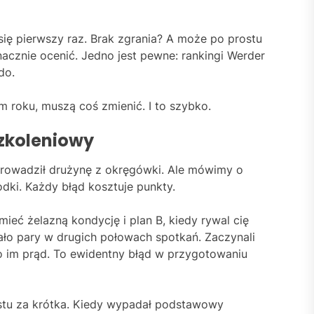
 się pierwszy raz. Brak zgrania? A może po prostu
nacznie ocenić. Jedno jest pewne: rankingi Werder
do.
m roku, muszą coś zmienić. I to szybko.
zkoleniowy
prowadził drużynę z okręgówki. Ale mówimy o
odki. Każdy błąd kosztuje punkty.
mieć żelazną kondycję i plan B, kiedy rywal cię
o pary w drugich połowach spotkań. Zaczynali
o im prąd. To ewidentny błąd w przygotowaniu
stu za krótka. Kiedy wypadał podstawowy