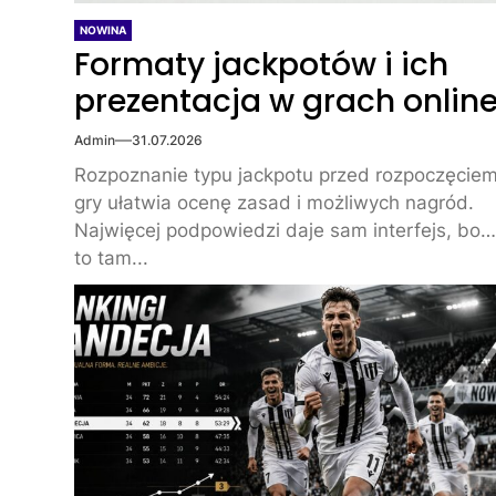
NOWINA
Formaty jackpotów i ich
prezentacja w grach onlin
Admin
31.07.2026
Rozpoznanie typu jackpotu przed rozpoczęcie
gry ułatwia ocenę zasad i możliwych nagród.
Najwięcej podpowiedzi daje sam interfejs, bo
to tam...