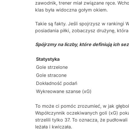
zawodnik, trener miał związane ręce. Wchod
klas była widoczna gołym okiem.
Takie są fakty. Jeśli spojrzysz w ranking
posiadania piłki, zobaczysz drużynę, która 
Spójrzmy na liczby, które definiują ich se
Statystyka
Gole strzelone
Gole stracone
Dokładność podań
Wykreowane szanse (xG)
To może ci pomóc zrozumieć, w jak głęboki
Współczynnik oczekiwanych goli (xG) pokaz
strzelili tylko 37. To oznacza, że pudłowa
leżała i kwiczała.