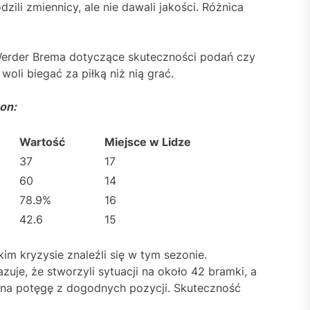
zili zmiennicy, ale nie dawali jakości. Różnica
i Werder Brema dotyczące skuteczności podań czy
woli biegać za piłką niż nią grać.
zon:
Wartość
Miejsce w Lidze
37
17
60
14
78.9%
16
42.6
15
m kryzysie znaleźli się w tym sezonie.
uje, że stworzyli sytuacji na około 42 bramki, a
li na potęgę z dogodnych pozycji. Skuteczność