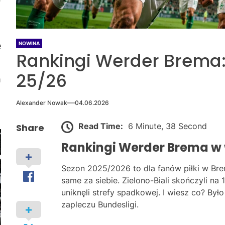
e
NOWINA
Rankingi Werder Brema:
25/26
m
Alexander Nowak
04.06.2026
Read Time:
6 Minute, 38 Second
Share
Rankingi Werder Brema w 
Sezon 2025/2026 to dla fanów piłki w Bre
same za siebie. Zielono-Biali skończyli na
uniknęli strefy spadkowej. I wiesz co? Był
zapleczu Bundesligi.