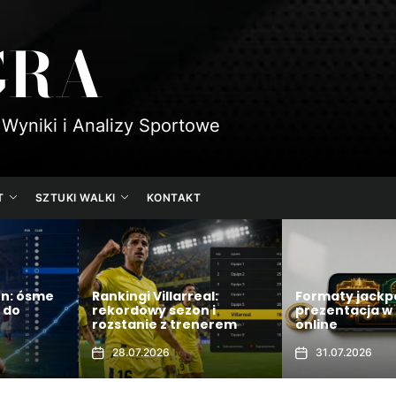
GRA
 Wyniki i Analizy Sportowe
T
SZTUKI WALKI
KONTAKT
al:
Formaty jackpotów i ich
 i
prezentacja w grach
Rankingi Sand
nerem
online
Sącz w 2026
31.07.2026
28.07.2026