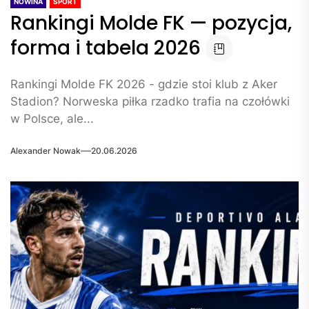
NOWINA
SPORT
Rankingi Molde FK — pozycja,
forma i tabela 2026
Rankingi Molde FK 2026 - gdzie stoi klub z Aker
Stadion? Norweska piłka rzadko trafia na czołówki
w Polsce, ale...
Alexander Nowak
20.06.2026