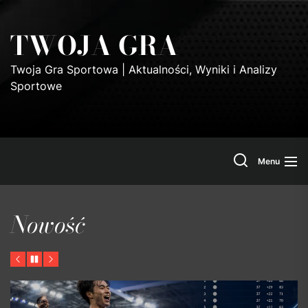
Skip
to
TWOJA GRA
the
content
Twoja Gra Sportowa | Aktualności, Wyniki i Analizy
Sportowe
Search
Menu
Nowość
Previous
Pause
Next