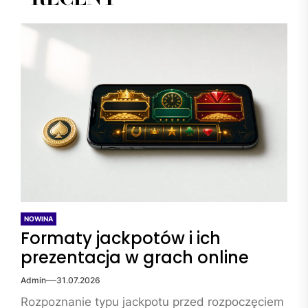
NOWINA
Formaty jackpotów i ich
prezentacja w grach online
Admin
31.07.2026
Rozpoznanie typu jackpotu przed rozpoczęciem