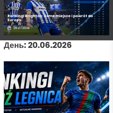
Rankingi Villarreal: rekordowy sezon i rozstanie z
trenerem
28.07.2026
День:
20.06.2026