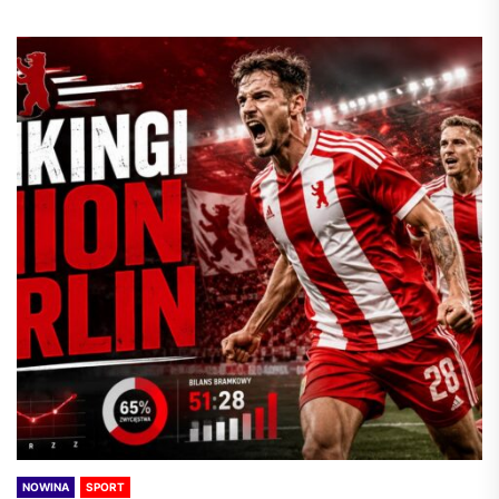
NOWINA
SPORT