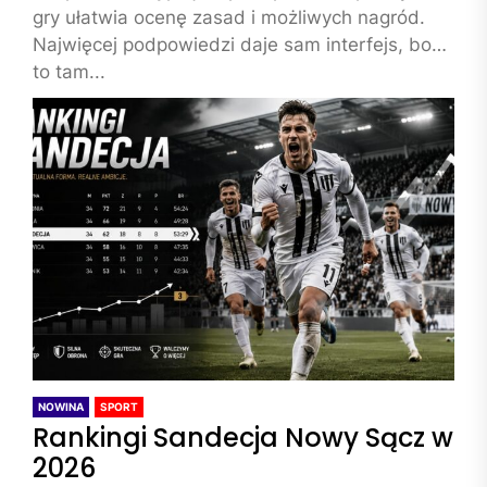
gry ułatwia ocenę zasad i możliwych nagród.
Najwięcej podpowiedzi daje sam interfejs, bo
to tam...
NOWINA
SPORT
Rankingi Sandecja Nowy Sącz w
2026