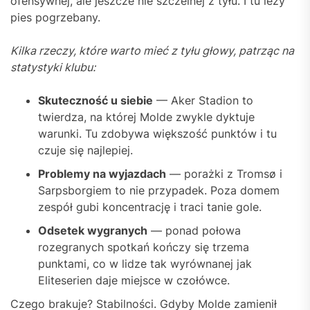
ofensywnej, ale jeszcze nie szczelnej z tyłu. I tu leży
pies pogrzebany.
Kilka rzeczy, które warto mieć z tyłu głowy, patrząc na
statystyki klubu:
Skuteczność u siebie
— Aker Stadion to
twierdza, na której Molde zwykle dyktuje
warunki. Tu zdobywa większość punktów i tu
czuje się najlepiej.
Problemy na wyjazdach
— porażki z Tromsø i
Sarpsborgiem to nie przypadek. Poza domem
zespół gubi koncentrację i traci tanie gole.
Odsetek wygranych
— ponad połowa
rozegranych spotkań kończy się trzema
punktami, co w lidze tak wyrównanej jak
Eliteserien daje miejsce w czołówce.
Czego brakuje? Stabilności. Gdyby Molde zamienił