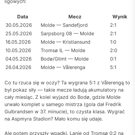
ligowych:
Data
Mecz
Wynik
30.05.2026
Molde — Sandefjord
2:1
25.05.2026
Sarpsborg 08 — Molde
2:1
16.05.2026
Molde — Kristiansund
1:0
10.05.2026
Tromsø IL — Molde
2:0
04.05.2026
Bodø/Glimt — Molde
0:1
26.04.2026
Molde — Vålerenga
5:1
Co tu rzuca się w oczy? Ta wygrana 5:1 z Vålerengą to
był pokaz siły — takie mecze ładują akumulatory na
cały miesiąc. Z kolei wyjazd do Bodø, gdzie Molde
urwało komplet u samego mistrza (gola dał Fredrik
Gulbrandsen w 37. minucie), to czysta klasa. Wygrać
na Aspmyra Stadion? Mało komu się udaje.
Ale potem przyszły wpadki. Lanie od Tromsø 0:2 na