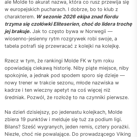
ale Molde to akurat nazwa, która co rusz przewija się
w europejskich pucharach. I dobrze, bo to klub z
charakterem.
W sezonie 2026 ekipa znad fiordu
trzyma się czołówki Eliteserien, choć do lidera trochę
jej brakuje.
Jak to często bywa w Norwegii —
wiosenno-jesienny rytm rozgrywek robi swoje, a
tabela potrafi się przewracać z kolejki na kolejkę.
Rzecz w tym, że rankingi Molde FK w tym roku
opowiadają ciekawą historię. Niby piąte miejsce, niby
spokojnie, a jednak pod spodem sporo się dzieje —
nowy trener w trakcie sezonu, młode nazwiska w
kadrze i ten wieczny apetyt na coś więcej niż
średniak. Pozwól, że rozłożę to na czynniki pierwsze.
Na dzień dzisiejszy, po jedenastu kolejkach, Molde
zbiera 19 punktów i melduje się tuż za podium ligi.
Bilans? Sześć wygranych, jeden remis, cztery porażki.
Niezłe, choć nie powalające. Do prowadzącego Viking