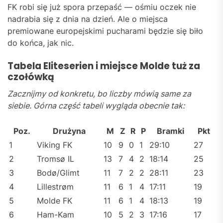
FK robi się już spora przepaść — ośmiu oczek nie
nadrabia się z dnia na dzień. Ale o miejsca
premiowane europejskimi pucharami będzie się biło
do końca, jak nic.
Tabela Eliteserien i miejsce Molde tuż za
czołówką
Zacznijmy od konkretu, bo liczby mówią same za
siebie. Górna część tabeli wygląda obecnie tak:
Poz.
Drużyna
M
Z
R
P
Bramki
Pkt
1
Viking FK
10
9
0
1
29:10
27
2
Tromsø IL
13
7
4
2
18:14
25
3
Bodø/Glimt
11
7
2
2
28:11
23
4
Lillestrøm
11
6
1
4
17:11
19
5
Molde FK
11
6
1
4
18:13
19
6
Ham-Kam
10
5
2
3
17:16
17