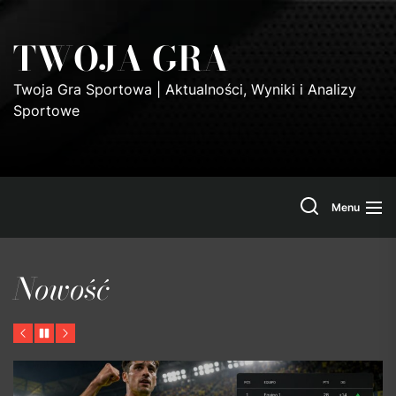
Skip
to
TWOJA GRA
the
content
Twoja Gra Sportowa | Aktualności, Wyniki i Analizy
Sportowe
Search
Menu
Nowość
Previous
Pause
Next