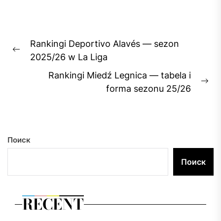
Навигация
Rankingi Deportivo Alavés — sezon
по
Previous
2025/26 w La Liga
записям
post:
Rankingi Miedź Legnica — tabela i
Ne
forma sezonu 25/26
pos
Поиск
Поиск
RECENT