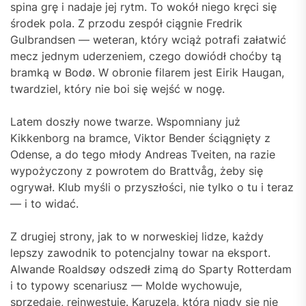
spina grę i nadaje jej rytm. To wokół niego kręci się
środek pola. Z przodu zespół ciągnie Fredrik
Gulbrandsen — weteran, który wciąż potrafi załatwić
mecz jednym uderzeniem, czego dowiódł choćby tą
bramką w Bodø. W obronie filarem jest Eirik Haugan,
twardziel, który nie boi się wejść w nogę.
Latem doszły nowe twarze. Wspomniany już
Kikkenborg na bramce, Viktor Bender ściągnięty z
Odense, a do tego młody Andreas Tveiten, na razie
wypożyczony z powrotem do Brattvåg, żeby się
ogrywał. Klub myśli o przyszłości, nie tylko o tu i teraz
— i to widać.
Z drugiej strony, jak to w norweskiej lidze, każdy
lepszy zawodnik to potencjalny towar na eksport.
Alwande Roaldsøy odszedł zimą do Sparty Rotterdam
i to typowy scenariusz — Molde wychowuje,
sprzedaje, reinwestuje. Karuzela, która nigdy się nie