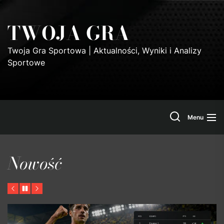
Skip
to
TWOJA GRA
the
content
Twoja Gra Sportowa | Aktualności, Wyniki i Analizy
Sportowe
Search
Menu
Nowość
Previous
Pause
Next