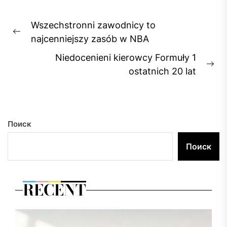
Навигация
Wszechstronni zawodnicy to
по
Previous
najcenniejszy zasób w NBA
записям
post:
Niedocenieni kierowcy Formuły 1
Ne
ostatnich 20 lat
pos
Поиск
Поиск
RECENT