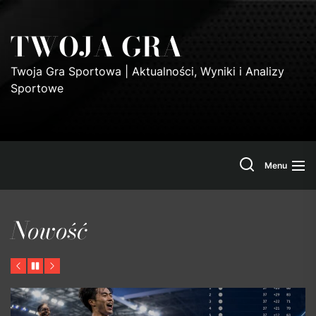
Skip
to
TWOJA GRA
the
content
Twoja Gra Sportowa | Aktualności, Wyniki i Analizy
Sportowe
Search
Menu
Nowość
Previous
Pause
Next