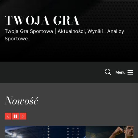
Skip
to
TWOJA GRA
the
content
Twoja Gra Sportowa | Aktualności, Wyniki i Analizy
Sportowe
Search
Menu
Nowość
Previous
Pause
Next