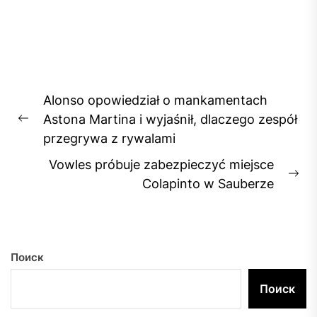
Навигация
Alonso opowiedział o mankamentach
по
Astona Martina i wyjaśnił, dlaczego zespół
Previous
записям
przegrywa z rywalami
post:
Vowles próbuje zabezpieczyć miejsce
Ne
Colapinto w Sauberze
pos
Поиск
Поиск