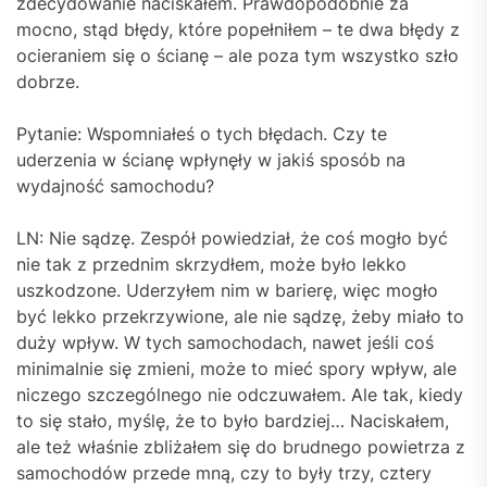
zdecydowanie naciskałem. Prawdopodobnie za
mocno, stąd błędy, które popełniłem – te dwa błędy z
ocieraniem się o ścianę – ale poza tym wszystko szło
dobrze.
Pytanie: Wspomniałeś o tych błędach. Czy te
uderzenia w ścianę wpłynęły w jakiś sposób na
wydajność samochodu?
LN: Nie sądzę. Zespół powiedział, że coś mogło być
nie tak z przednim skrzydłem, może było lekko
uszkodzone. Uderzyłem nim w barierę, więc mogło
być lekko przekrzywione, ale nie sądzę, żeby miało to
duży wpływ. W tych samochodach, nawet jeśli coś
minimalnie się zmieni, może to mieć spory wpływ, ale
niczego szczególnego nie odczuwałem. Ale tak, kiedy
to się stało, myślę, że to było bardziej… Naciskałem,
ale też właśnie zbliżałem się do brudnego powietrza z
samochodów przede mną, czy to były trzy, cztery