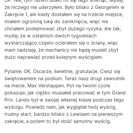
OP: Nie, tym razem udało mi się tego uniknąć. Myślę,
że niczego nie uderzyłem. Było blisko z George’em w
Zakręcie 1, ale kiedy dostałem się na trzecie miejsce,
miałem ogromną lukę do zamknięcia, więc nie
chciałem podejmować zbyt dużego ryzyka. Ale tak,
myślę, że w ostatnich dwóch tygodniach
wystarczająco często ocierałem się o ściany, więc
mam nadzieję, że mechanicy nie będą musieli zbyt
dużo naprawiać przed kolejnym wyścigiem.
Pytanie: OK, Oscarze, świetnie, gratulacje. Ciesz się
świętowaniem na podium. Teraz nasz drugi zawodnik
na mecie, Max Verstappen. Pot na twoim czole
pokazuje, jak ciężko musiałeś pracować w tym Grand
Prix. Lando był w swojej własnej klasie podczas tego
wyścigu. Powiedz nam, jak wyglądał twój wyścig,
trudny start, bardzo blisko z Lewisem na pierwszym
zakręcie, a potem to był dość samotny wyścig.