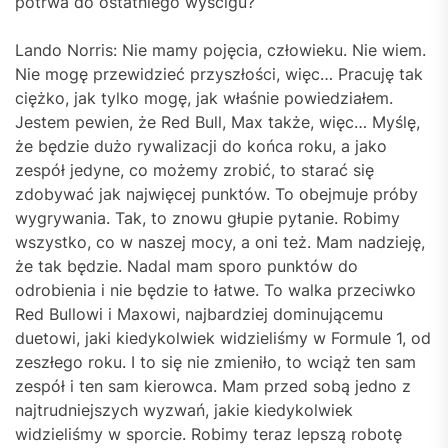
potrwa do ostatniego wyścigu?
Lando Norris: Nie mamy pojęcia, człowieku. Nie wiem.
Nie mogę przewidzieć przyszłości, więc… Pracuję tak
ciężko, jak tylko mogę, jak właśnie powiedziałem.
Jestem pewien, że Red Bull, Max także, więc… Myślę,
że będzie dużo rywalizacji do końca roku, a jako
zespół jedyne, co możemy zrobić, to starać się
zdobywać jak najwięcej punktów. To obejmuje próby
wygrywania. Tak, to znowu głupie pytanie. Robimy
wszystko, co w naszej mocy, a oni też. Mam nadzieję,
że tak będzie. Nadal mam sporo punktów do
odrobienia i nie będzie to łatwe. To walka przeciwko
Red Bullowi i Maxowi, najbardziej dominującemu
duetowi, jaki kiedykolwiek widzieliśmy w Formule 1, od
zeszłego roku. I to się nie zmieniło, to wciąż ten sam
zespół i ten sam kierowca. Mam przed sobą jedno z
najtrudniejszych wyzwań, jakie kiedykolwiek
widzieliśmy w sporcie. Robimy teraz lepszą robotę