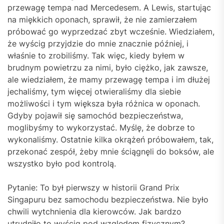
przewagę tempa nad Mercedesem. A Lewis, startując
na miękkich oponach, sprawił, że nie zamierzałem
próbować go wyprzedzać zbyt wcześnie. Wiedziałem,
że wyścig przyjdzie do mnie znacznie później, i
właśnie to zrobiliśmy. Tak więc, kiedy byłem w
brudnym powietrzu za nimi, było ciężko, jak zawsze,
ale wiedziałem, że mamy przewagę tempa i im dłużej
jechaliśmy, tym więcej otwieraliśmy dla siebie
możliwości i tym większa była różnica w oponach.
Gdyby pojawił się samochód bezpieczeństwa,
moglibyśmy to wykorzystać. Myślę, że dobrze to
wykonaliśmy. Ostatnie kilka okrążeń próbowałem, tak,
przekonać zespół, żeby mnie ściągnęli do boksów, ale
wszystko było pod kontrolą.
Pytanie: To był pierwszy w historii Grand Prix
Singapuru bez samochodu bezpieczeństwa. Nie było
chwili wytchnienia dla kierowców. Jak bardzo
utrudniło to wyścig pod względem fizycznym?