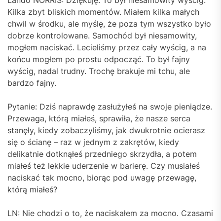
Lando NORRIS: Dziękuję. To był niesamowity wyścig.
Kilka zbyt bliskich momentów. Miałem kilka małych
chwil w środku, ale myślę, że poza tym wszystko było
dobrze kontrolowane. Samochód był niesamowity,
mogłem naciskać. Lecieliśmy przez cały wyścig, a na
końcu mogłem po prostu odpocząć. To był fajny
wyścig, nadal trudny. Trochę brakuje mi tchu, ale
bardzo fajny.
Pytanie: Dziś naprawdę zasłużyłeś na swoje pieniądze.
Przewaga, którą miałeś, sprawiła, że nasze serca
stanęły, kiedy zobaczyliśmy, jak dwukrotnie ocierasz
się o ścianę – raz w jednym z zakrętów, kiedy
delikatnie dotknąłeś przedniego skrzydła, a potem
miałeś też lekkie uderzenie w barierę. Czy musiałeś
naciskać tak mocno, biorąc pod uwagę przewagę,
którą miałeś?
LN: Nie chodzi o to, że naciskałem za mocno. Czasami