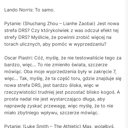
Lando Norris: To samo.
Pytanie: (Shuchang Zhou – Lianhe Zaobai) Jest nowa
strefa DRS? Czy którykolwiek z was odczuł efekt tej
strefy DRS? Myślicie, że powinni zrobić więcej na
torach ulicznych, aby pomóc w wyprzedzaniu?
Oscar Piastri: Cóż, myślę, że nie testowaliście tego za
bardzo, więc… To nie zmieniło świata, szczerze
mówiąc. Oba moje wyprzedzenia były w zakręcie 7,
więc… Tak, myślę, że ta część toru, gdzie znajduje się
nowa strefa DRS, jest bardzo śliska, więc w
rzeczywistości trudniej jest pozostać blisko kogoś. A
prosta nadal nie jest wystarczająco długa, aby
naprawdę zyskać przewagę, więc myślę, że to nie
miało zbytniego wpływu, szczerze mówiąc.
Pytanie: (Luke Smith – The Athletic) Max, wolałbyś,