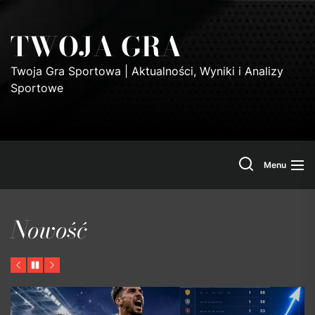
Skip
to
TWOJA GRA
the
content
Twoja Gra Sportowa | Aktualności, Wyniki i Analizy
Sportowe
Search
Menu
Nowość
Previous
Pause
Next